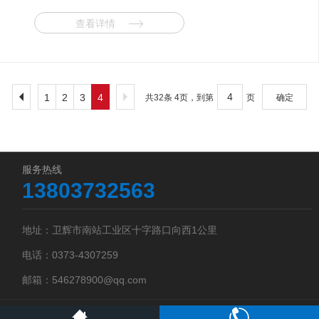
查看详情
1
2
3
4
共32条 4页，到第
页
确定
服务热线
13803732563
地址：卫辉市南站工业区十字路口向西1公里
电话：0373-4307259
邮箱：546278900@qq.com
版权所有 金大地良种科研机械设备厂
备案号：豫ICP备2024057291