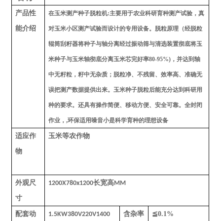
产品性
在玉米测产种子脱粒机
:主要用于农业科研育种测产试验，真
能介绍
对玉米小区测产试验而设计的专用设备。脱粒原理（经脱粒
辊筒刮籽器将种子与轴分离经过振动筛与清选装置彻底将玉
米种子与玉米轴彻底分离玉米芯完好率80-95%)，并达到轴
中无籽粒，籽中无杂质；脱粒净、不残留、效率高、准确无
误把测产数据提供出来。玉米种子脱粒后能充分达到科研用
种的要求。还具有操作简便、移动方便、安全可靠。全封闭
作业，,环保适用噪音小是科学育种的理想设备
适应作
玉米等农作物
物
外观尺
长宽高
1200X780x1200
MM
寸
配套动
含杂率
≦0.1%
1.5KW380V220V1400